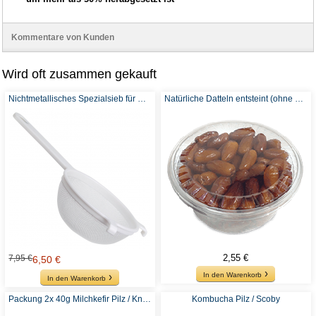
Kommentare von Kunden
Wird oft zusammen gekauft
Nichtmetallisches Spezialsieb für Kefir
Natürliche Datteln entsteint (ohne Zusatz von Zucker oder Sulfiten) - Empfohlen für Wasserkefir
2,55 €
7,95 €
6,50 €
In den Warenkorb
In den Warenkorb
Packung 2x 40g Milchkefir Pilz / Knollen
Kombucha Pilz / Scoby