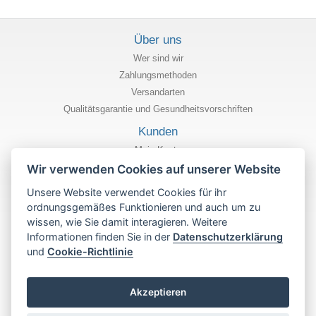
Über uns
Wer sind wir
Zahlungsmethoden
Versandarten
Qualitätsgarantie und Gesundheitsvorschriften
Kunden
Mein Konto
Stand meiner Bestellung
Wir verwenden Cookies auf unserer Website
Informationen
Unsere Website verwendet Cookies für ihr
ordnungsgemäßes Funktionieren und auch um zu
Datenschutzrichtlinie
wissen, wie Sie damit interagieren. Weitere
Geschäfts und Nutzungsbedingungen
Informationen finden Sie in der
Datenschutzerklärung
Cookies-Richtlinien
und
Cookie-Richtlinie
Hilfe
Kontakt
Akzeptieren