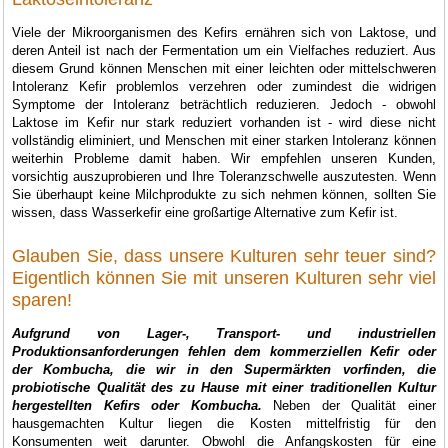
Viele der Mikroorganismen des Kefirs ernähren sich von Laktose, und
deren Anteil ist nach der Fermentation um ein Vielfaches reduziert. Aus
diesem Grund können Menschen mit einer leichten oder mittelschweren
Intoleranz Kefir problemlos verzehren oder zumindest die widrigen
Symptome der Intoleranz beträchtlich reduzieren. Jedoch - obwohl
Laktose im Kefir nur stark reduziert vorhanden ist - wird diese nicht
vollständig eliminiert, und Menschen mit einer starken Intoleranz können
weiterhin Probleme damit haben. Wir empfehlen unseren Kunden,
vorsichtig auszuprobieren und Ihre Toleranzschwelle auszutesten. Wenn
Sie überhaupt keine Milchprodukte zu sich nehmen können, sollten Sie
wissen, dass Wasserkefir eine großartige Alternative zum Kefir ist.
Glauben Sie, dass unsere Kulturen sehr teuer sind?
Eigentlich können Sie mit unseren Kulturen sehr viel
sparen!
Aufgrund von Lager-, Transport- und industriellen
Produktionsanforderungen fehlen dem kommerziellen Kefir oder
der Kombucha, die wir in den Supermärkten vorfinden, die
probiotische Qualität des zu Hause mit einer traditionellen Kultur
hergestellten Kefirs oder Kombucha.
Neben der Qualität einer
hausgemachten Kultur liegen die Kosten mittelfristig für den
Konsumenten weit darunter. Obwohl die Anfangskosten für eine