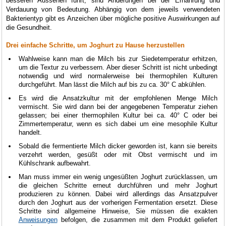
besseren Aussehen führt, sind Änderungen bei der Ernährung und
Verdauung von Bedeutung. Abhängig von dem jeweils verwendeten
Bakterientyp gibt es Anzeichen über mögliche positive Auswirkungen auf
die Gesundheit.
Drei einfache Schritte, um Joghurt zu Hause herzustellen
Wahlweise kann man die Milch bis zur Siedetemperatur erhitzen,
um die Textur zu verbessern. Aber dieser Schritt ist nicht unbedingt
notwendig und wird normalerweise bei thermophilen Kulturen
durchgeführt. Man lässt die Milch auf bis zu ca. 30° C abkühlen.
Es wird die Ansatzkultur mit der empfohlenen Menge Milch
vermischt. Sie wird dann bei der angegebenen Temperatur ziehen
gelassen; bei einer thermophilen Kultur bei ca. 40° C oder bei
Zimmertemperatur, wenn es sich dabei um eine mesophile Kultur
handelt.
Sobald die fermentierte Milch dicker geworden ist, kann sie bereits
verzehrt werden, gesüßt oder mit Obst vermischt und im
Kühlschrank aufbewahrt.
Man muss immer ein wenig ungesüßten Joghurt zurücklassen, um
die gleichen Schritte erneut durchführen und mehr Joghurt
produzieren zu können. Dabei wird allerdings das Ansatzpulver
durch den Joghurt aus der vorherigen Fermentation ersetzt. Diese
Schritte sind allgemeine Hinweise, Sie müssen die exakten
Anweisungen
befolgen, die zusammen mit dem Produkt geliefert